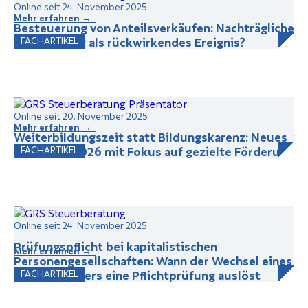
Online seit 24. November 2025
Mehr erfahren →
Besteuerung von Anteilsverkäufen: Nachträgliche
Rückzahlung als rückwirkendes Ereignis?
FACHARTIKEL
Online seit 20. November 2025
Mehr erfahren →
Weiterbildungszeit statt Bildungskarenz: Neues
Modell ab 2026 mit Fokus auf gezielte Förderung
FACHARTIKEL
Online seit 24. November 2025
Prüfungspflicht bei kapitalistischen
Mehr erfahren →
Personengesellschaften: Wann der Wechsel eines
Gesellschafters eine Pflichtprüfung auslöst
FACHARTIKEL