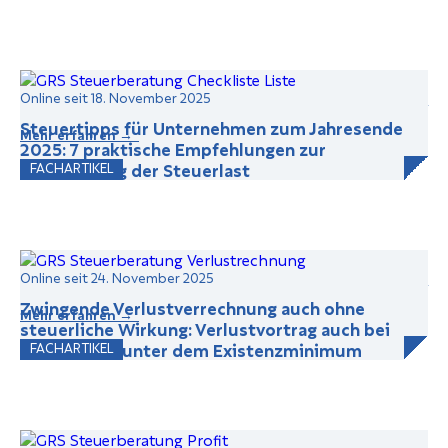
Online seit 18. November 2025
Steuertipps für Unternehmen zum Jahresende
Mehr erfahren →
2025: 7 praktische Empfehlungen zur
Optimierung der Steuerlast
FACHARTIKEL
Online seit 24. November 2025
Zwingende Verlustverrechnung auch ohne
Mehr erfahren →
steuerliche Wirkung: Verlustvortrag auch bei
Einkommen unter dem Existenzminimum
FACHARTIKEL