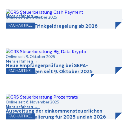
Mehr erfahren →
Online seit 29. Oktober 2025
Einheitliche Trinkgeldregelung ab 2026
FACHARTIKEL
Online seit 9. Oktober 2025
Mehr erfahren →
Neue Empfängerprüfung bei SEPA-
Überweisungen seit 9. Oktober 2025
FACHARTIKEL
Online seit 6. November 2025
Mehr erfahren →
Ausweitung der einkommensteuerlichen
Basispauschalierung für 2025 und ab 2026
FACHARTIKEL