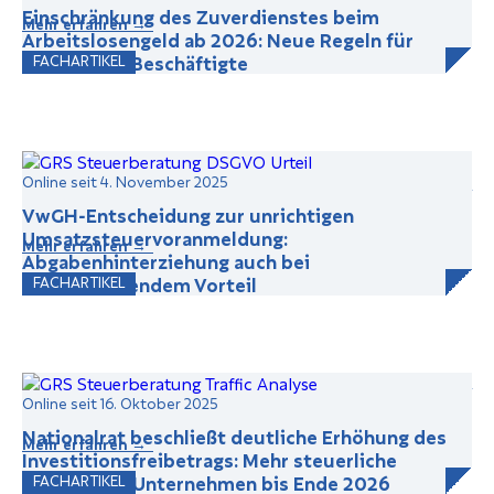
Einschränkung des Zuverdienstes beim
Mehr erfahren →
Arbeitslosengeld ab 2026: Neue Regeln für
geringfügig Beschäftigte
FACHARTIKEL
Online seit 4. November 2025
VwGH-Entscheidung zur unrichtigen
Umsatzsteuervoranmeldung:
Mehr erfahren →
Abgabenhinterziehung auch bei
vorübergehendem Vorteil
FACHARTIKEL
Online seit 16. Oktober 2025
Nationalrat beschließt deutliche Erhöhung des
Mehr erfahren →
Investitionsfreibetrags: Mehr steuerliche
Vorteile für Unternehmen bis Ende 2026
FACHARTIKEL