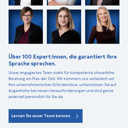
Über 100 Expert:innen, die garantiert Ihre
Sprache sprechen.
Unser engagiertes Team steht für kompetente steuerliche
Beratung am Puls der Zeit. Wir kümmern uns verlässlich um
Ihre unternehmerischen Erfordernisse, unterstützen Sie auf
Augenhöhe bei neuen Herausforderungen und sind gerne
jederzeit persönlich für Sie da.
Lernen Sie unser Team kennen