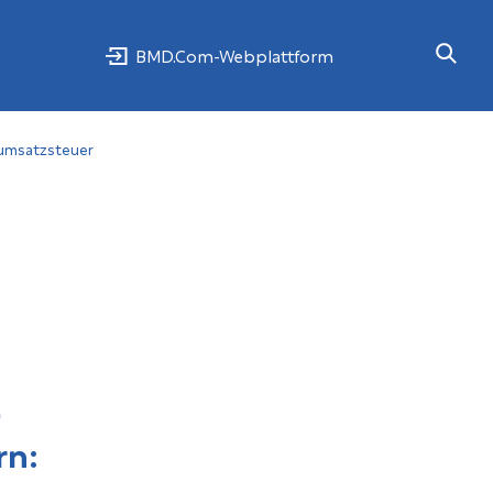
BMD.Com-Webplattform
hrumsatzsteuer
)
rn: