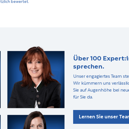
tzlich bewertet.
Über 100 Expert:i
sprechen.
Unser engagiertes Team ste
Wir kümmern uns verlässli
Sie auf Augenhöhe bei neu
für Sie da.
Lernen Sie unser Te