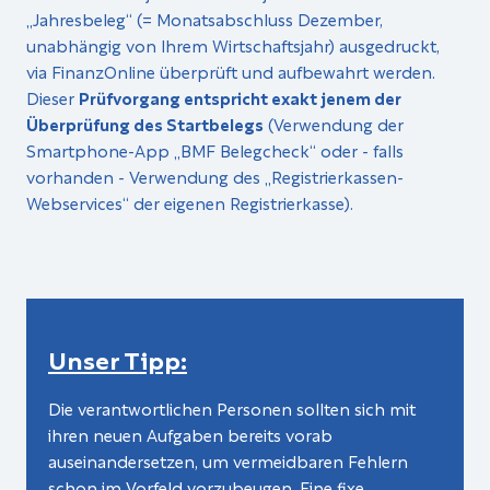
„Jahresbeleg“ (= Monatsabschluss De­zember,
unabhängig von Ihrem Wirtschaftsjahr) ausgedruckt,
via FinanzOnline über­prüft und aufbewahrt werden.
Dieser
Prüfvorgang entspricht exakt jenem der
Überprü­fung des Startbelegs
(Verwendung der
Smartphone-App „BMF Belegcheck“ oder - falls
vorhanden - Verwendung des „Registrierkassen-
Webservices“ der eigenen Registrier­kasse).
Unser Tipp:
Die verantwortlichen Personen sollten sich mit
ihren neuen Aufgaben bereits vorab
auseinandersetzen, um vermeidbaren Fehlern
schon im Vorfeld vorzubeugen. Eine fixe