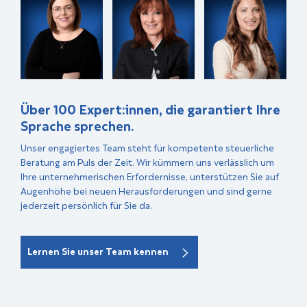
Über 100 Expert:innen, die garantiert Ihre
Sprache sprechen.
Unser engagiertes Team steht für kompetente steuerliche
Beratung am Puls der Zeit. Wir kümmern uns verlässlich um
Ihre unternehmerischen Erfordernisse, unterstützen Sie auf
Augenhöhe bei neuen Herausforderungen und sind gerne
jederzeit persönlich für Sie da.
Lernen Sie unser Team kennen