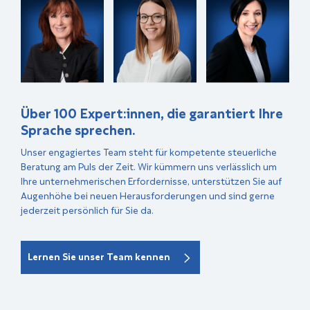
Über 100 Expert:innen, die garantiert Ihre
Sprache sprechen.
Unser engagiertes Team steht für kompetente steuerliche
Beratung am Puls der Zeit. Wir kümmern uns verlässlich um
Ihre unternehmerischen Erfordernisse, unterstützen Sie auf
Augenhöhe bei neuen Herausforderungen und sind gerne
jederzeit persönlich für Sie da.
Lernen Sie unser Team kennen