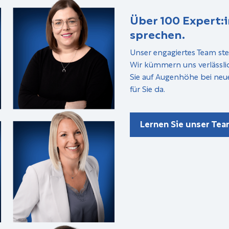
Über 100 Expert:i
sprechen.
Unser engagiertes Team ste
Wir kümmern uns verlässli
Sie auf Augenhöhe bei neu
für Sie da.
Lernen Sie unser Te