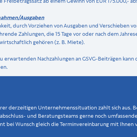
 Freibetrags­satz ab einem Gewinn von EUR 175.000,- absi
innahmen/Ausgaben
keit, durch Vorziehen von Ausgaben und Verschieben vo
hrende Zahlungen, die 15 Tage vor oder nach dem Jahre
irtschaftlich gehören (z. B. Miete).
 zu erwartenden Nachzahlungen an GSVG-Beiträgen kann
en.
rer derzeitigen Unternehmenssituation zahlt sich aus. Be
esabschluss- und Beratungsteams gerne noch umfassender
 bei Wunsch gleich die Terminvereinbarung mit Ihnen v