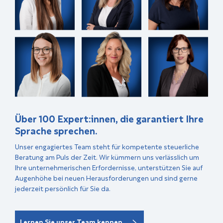
Über 100 Expert:innen, die garantiert Ihre
Sprache sprechen.
Unser engagiertes Team steht für kompetente steuerliche
Beratung am Puls der Zeit. Wir kümmern uns verlässlich um
Ihre unternehmerischen Erfordernisse, unterstützen Sie auf
Augenhöhe bei neuen Herausforderungen und sind gerne
jederzeit persönlich für Sie da.
Lernen Sie unser Team kennen