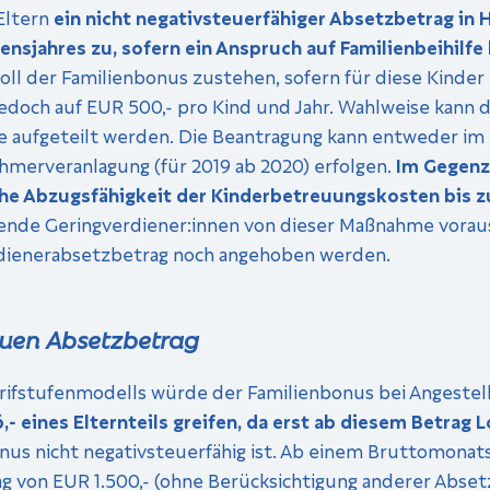
Eltern
ein nicht negativsteuerfähiger Absetzbetrag in 
bensjahres zu, sofern ein Anspruch auf Familienbeihilfe
 soll der Familienbonus zustehen, sofern für diese Kinder
 jedoch auf EUR 500,- pro Kind und Jahr. Wahlweise kann
ile aufgeteilt werden. Die Beantragung kann entweder i
hmerveranlagung (für 2019 ab 2020) erfolgen.
Im Gegenzu
che Abzugsfähigkeit der Kinderbetreuungskosten bis z
nende Geringverdiener:innen von dieser Maßnahme vorauss
erdienerabsetzbetrag noch angehoben werden.
euen Absetzbetrag
rifstufenmodells würde der Familienbonus bei Angestel
- eines Elternteils greifen, da erst ab diesem Betrag 
us nicht negativsteuerfähig ist. Ab einem Bruttomonats
ag von EUR 1.500,- (ohne Berücksichtigung anderer Absetz