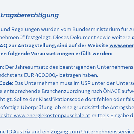
ntragsberechtigung
und Regelungen wurden vom Bundesministerium für Arbei
rnehmen 2“ festgelegt. Dieses Dokument sowie weitere
d
FAQ zur Antragstellung, sind auf der Website
www.ener
en folgende Voraussetzungen erfüllt werden:
n
: Der Jahresumsatz des beantragenden Unternehmens 
höchstens EUR 400.000,- betragen haben.
-Code
: Das Unternehmen muss im USP unter der Unters
ine entsprechende Branchenzuordnung nach ÖNACE aufwe
igt. Sollte der Klassifikationscode dort fehlen oder fal
sofortige Überprüfung, ob eine grundsätzliche Antragsb
bsite www.energiekostenpauschale.at
mittels Eingabe d
ne ID Austria und ein Zugang zum Unternehmensservice