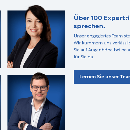
Über 100 Expert:i
sprechen.
Unser engagiertes Team ste
Wir kümmern uns verlässli
Sie auf Augenhöhe bei neu
für Sie da.
Lernen Sie unser Te