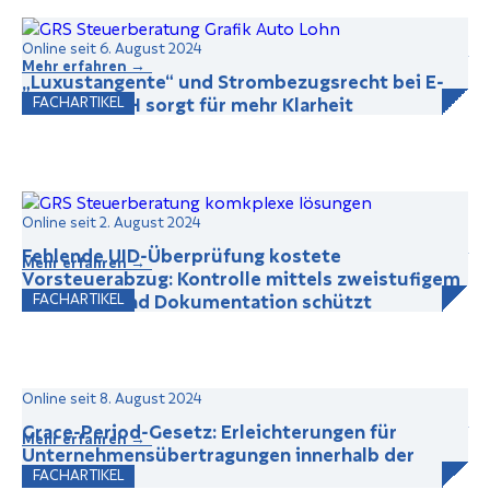
Online seit 6. August 2024
Mehr erfahren →
„Luxustangente“ und Strombezugsrecht bei E-
Autos: VwGH sorgt für mehr Klarheit
FACHARTIKEL
Online seit 2. August 2024
Fehlende UID-Überprüfung kostete
Mehr erfahren →
Vorsteuerabzug: Kontrolle mittels zweistufigem
Verfahren und Dokumentation schützt
FACHARTIKEL
Online seit 8. August 2024
Grace-Period-Gesetz: Erleichterungen für
Mehr erfahren →
Unternehmensübertragungen innerhalb der
Familie
FACHARTIKEL