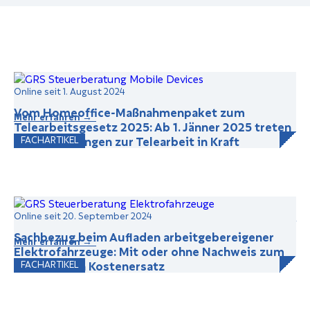
Online seit 1. August 2024
Vom Homeoffice-Maßnahmenpaket zum
Mehr erfahren →
Telearbeitsgesetz 2025: Ab 1. Jänner 2025 treten
neue Regelungen zur Telearbeit in Kraft
FACHARTIKEL
Online seit 20. September 2024
Sachbezug beim Aufladen arbeitgebereigener
Mehr erfahren →
Elektrofahrzeuge: Mit oder ohne Nachweis zum
steuerfreien Kostenersatz
FACHARTIKEL