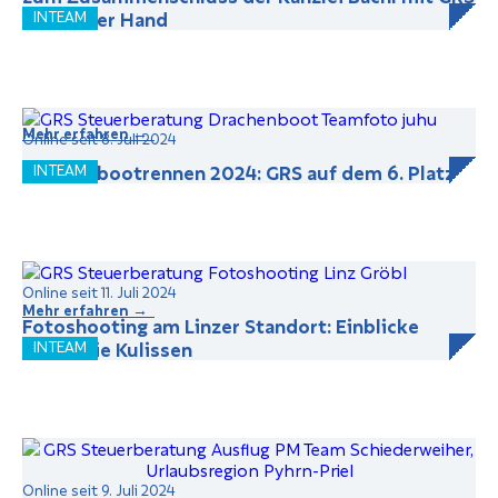
aus erster Hand
INTEAM
Mehr erfahren →
Online seit 8. Juli 2024
Drachenbootrennen 2024: GRS auf dem 6. Platz
INTEAM
Online seit 11. Juli 2024
Mehr erfahren →
Fotoshooting am Linzer Standort: Einblicke
hinter die Kulissen
INTEAM
Online seit 9. Juli 2024