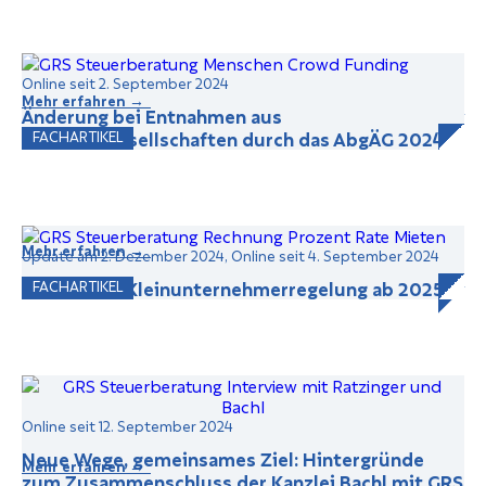
Online seit 2. September 2024
Mehr erfahren →
Änderung bei Entnahmen aus
Personengesellschaften durch das AbgÄG 2024
FACHARTIKEL
Mehr erfahren →
Update am 2. Dezember 2024, Online seit 4. September 2024
Update zur Kleinunternehmerregelung ab 2025
FACHARTIKEL
Online seit 12. September 2024
Neue Wege, gemeinsames Ziel: Hintergründe
Mehr erfahren →
zum Zusammenschluss der Kanzlei Bachl mit GRS