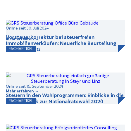
Online seit 30. Juli 2024
Vorsteuerkorrektur bei steuerfreien
Mehr erfahren →
Immobilienverkäufen: Neuerliche Beurteilung
durch das BFG
FACHARTIKEL
Online seit 16. September 2024
Mehr erfahren →
Steuern in den Wahlprogrammen: Einblicke in die
Steuerpolitik zur Nationalratswahl 2024
FACHARTIKEL