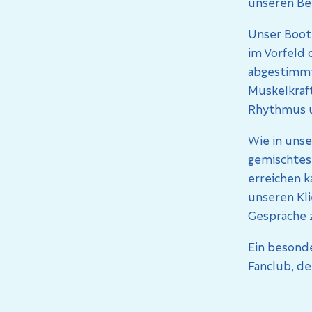
unseren Bei
Unser Boot 
im Vorfeld
abgestimmt 
Muskelkraf
Rhythmus u
Wie in unse
gemischtes
erreichen k
unseren Kl
Gespräche 
Ein besond
Fanclub, de