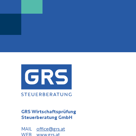
GRS Wirtschaftsprüfung
Steuerberatung GmbH
MAIL
office@grs.at
WEB
www.grs.at