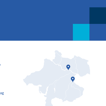
b
tag