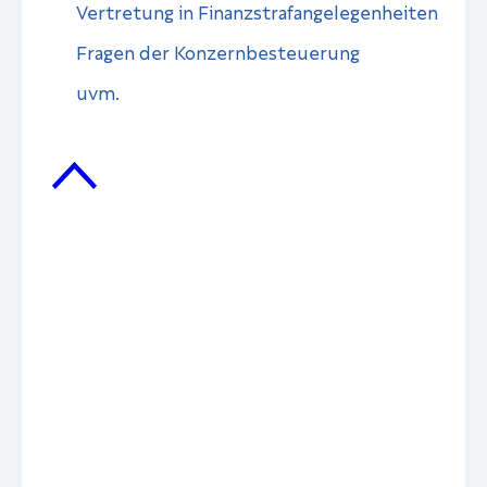
Vertretung in Finanzstrafangelegenheiten
Fragen der Konzernbesteuerung
uvm.
Mehr
Tax
Me