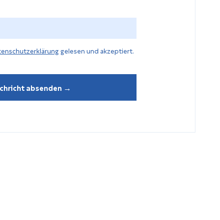
g
tenschutzerklärung
gelesen und akzeptiert.
chricht absenden →