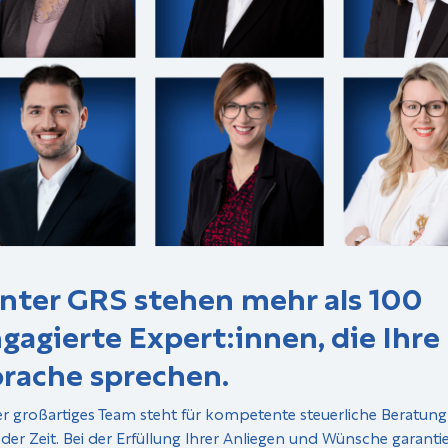
nter GRS stehen mehr als 100
gagierte Expert:innen, die Ihre
rache sprechen.
r großartiges Team steht für kompetente steuerliche Beratun
 der Zeit. Bei der Erfüllung Ihrer Anliegen und Wünsche garanti