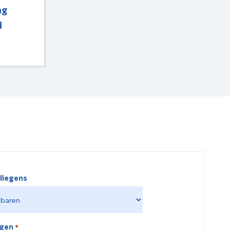
ng
d
liegens
egen
*