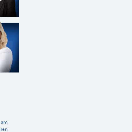
g am
eren