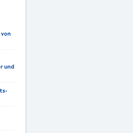
 von
r und
ts-