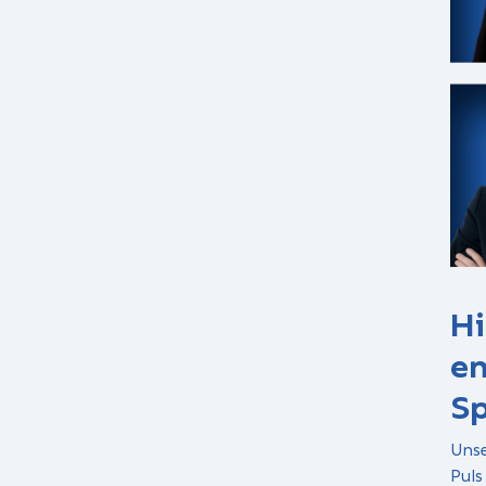
Hi
en
Sp
Unse
Puls