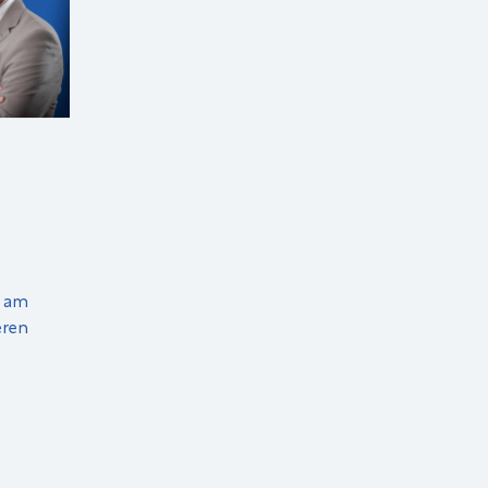
g am
eren