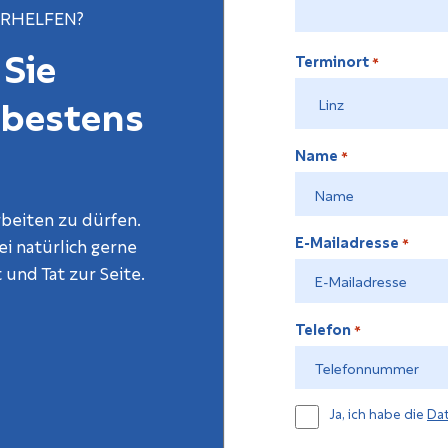
ERHELFEN?
 Sie
Terminort
*
 bestens
Name
*
rbeiten zu dürfen.
E-Mailadresse
i natürlich gerne
*
 und Tat zur Seite.
Telefon
*
Datenschutzerkläun
Ja, ich habe die
Da
*