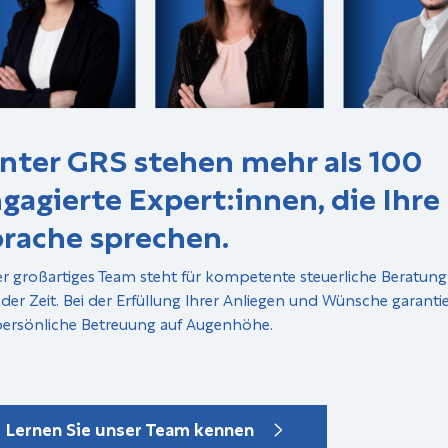
nter GRS stehen mehr als 100
gagierte Expert:innen, die Ihre
rache sprechen.
r großartiges Team steht für kompetente steuerliche Beratun
 der Zeit. Bei der Erfüllung Ihrer Anliegen und Wünsche garanti
persönliche Betreuung auf Augenhöhe.
Lernen Sie unser Team kennen