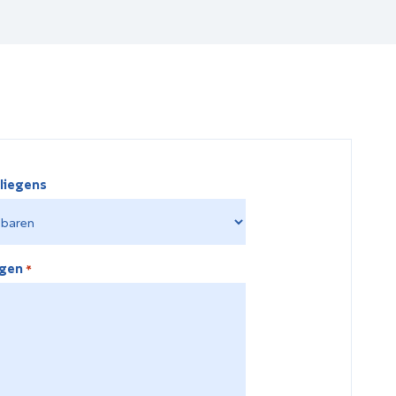
liegens
egen
*