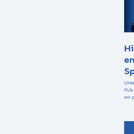
Hi
en
Sp
Unse
Puls
wir 