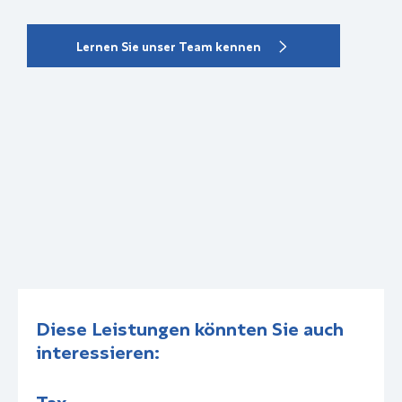
Lernen Sie unser Team kennen
Diese Leistungen könnten Sie auch
interessieren:
Tax
C