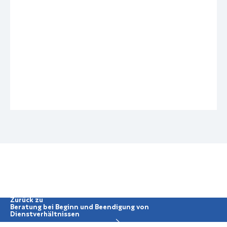
Me
Zurück zu
Beratung bei Beginn und Beendigung von
Dienstverhältnissen