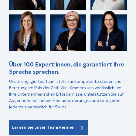
Über 100 Expert:innen, die garantiert Ihre
Sprache sprechen.
Unser engagiertes Team steht für kompetente steuerliche
Beratung am Puls der Zeit. Wir kümmern uns verlässlich um
Ihre unternehmerischen Erfordernisse, unterstützen Sie auf
Augenhöhe bei neuen Herausforderungen und sind gerne
jederzeit persönlich für Sie da.
Lernen Sie unser Team kennen