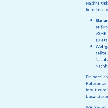
Nachhaltigk
lieferten s
Stefan
erläut
VSME-
zu eta
Wolfg
teilte
Nachha
Nachha
Ein herzlic
Referent:in
Input zum E
besonderer 
Wir freuen 