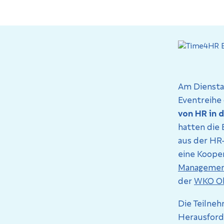
Am Diensta
Eventreihe
von HR in 
hatten die 
aus der HR
eine Koope
Managemen
der
WKO Ob
Die Teilneh
Herausford