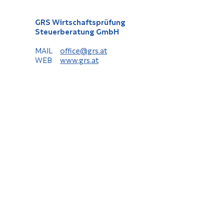
GRS Wirtschaftsprüfung
Steuerberatung GmbH
MAIL
office@grs.at
WEB
www.grs.at