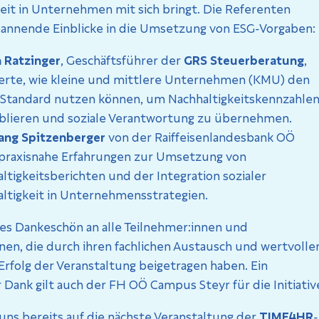
eit in Unternehmen mit sich bringt. Die Referenten
pannende Einblicke in die Umsetzung von ESG-Vorgaben:
 Ratzinger
, Geschäftsführer der
GRS Steuerberatung
,
erte, wie kleine und mittlere Unternehmen (KMU) den
Standard nutzen können, um Nachhaltigkeitskennzahle
blieren und soziale Verantwortung zu übernehmen.
ang Spitzenberger
von der Raiffeisenlandesbank OÖ
 praxisnahe Erfahrungen zur Umsetzung von
ltigkeitsberichten und der Integration sozialer
ltigkeit in Unternehmensstrategien.
hes Dankeschön an alle Teilnehmer:innen und
nen, die durch ihren fachlichen Austausch und wertvolle
rfolg der Veranstaltung beigetragen haben. Ein
Dank gilt auch der FH OÖ Campus Steyr für die Initiativ
uns bereits auf die nächste Veranstaltung der
TIME4HR
-