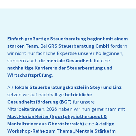
Einfach großartige Steuerberatung beginnt mit einem
starken Team.
Bei
GRS Steuerberatung GmbH
fördern
wir nicht nur fachliche Expertise unserer Kolleg:innen,
sondern auch die
mentale Gesundheit
; für eine
nachhaltige Karriere in der Steuerberatung und
Wirtschaftsprüfung
.
Als
lokale Steuerberatungskanzlei in Steyr und Linz
setzen wir auf nachhaltige
betriebliche
Gesundheitsförderung (BGF)
für unsere
Mitarbeiter:innen. 2026 haben wir nun gemeinsam mit
Mag. Florian Reiter (Sportphysiotherapeut &
Mentaltrainer aus Oberösterreich)
eine
4-teilige
Workshop-Reihe zum Thema „Mentale Stärke im